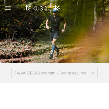
takusports
GALVASSEGAS sportam > Sporta cepures