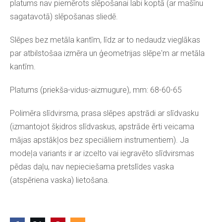
platums nav piemērots slēpošanai labi koptā (ar mašīnu
sagatavotā) slēpošanas sliedē.
Slēpes bez metāla kantīm, līdz ar to nedaudz vieglākas
par atbilstošaa izmēra un ģeometrijas slēpe'm ar metāla
kantīm.
Platums (priekša-vidus-aizmugure), mm: 68-60-65
Polimēra slīdvirsma, prasa slēpes apstrādi ar slīdvasku
(izmantojot šķidros slīdvaskus, apstrāde ērti veicama
mājas apstākļos bez speciāliem instrumentiem). Ja
modeļa variants ir ar izcelto vai iegravēto slīdvirsmas
pēdas daļu, nav nepieciešama pretslīdes vaska
(atspēriena vaska) lietošana.