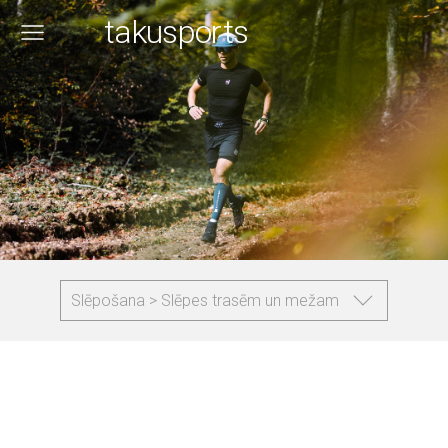
takusports
Slēpošana > Slēpes trasēm un mežam