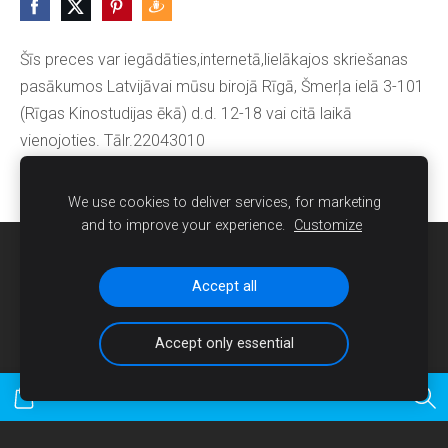
Šīs preces var iegādāties,internetā,lielākajos skriešanas
pasākumos Latvijāvai mūsu birojā Rīgā, Šmerļa ielā 3-101
(Rīgas Kinostudijas ēkā) d.d. 12-18 vai citā laikā
vienojoties. Tālr.22043010
We use cookies to deliver services, for marketing
and to improve your experience.
Customize
Sīkdatnes
Accept all
Accept only essential