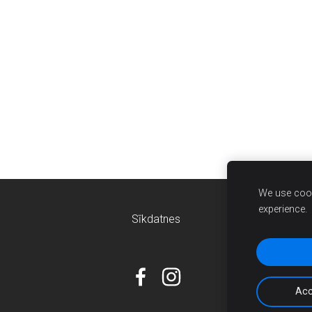
We use cook
experience.
Sīkdatnes
Acc