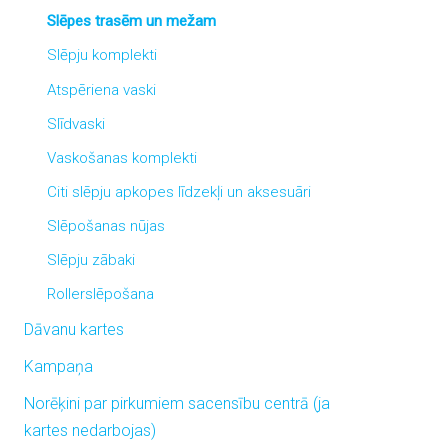
Slēpes trasēm un mežam
Slēpju komplekti
Atspēriena vaski
Slīdvaski
Vaskošanas komplekti
Citi slēpju apkopes līdzekļi un aksesuāri
Slēpošanas nūjas
Slēpju zābaki
Rollerslēpošana
Dāvanu kartes
Kampaņa
Norēķini par pirkumiem sacensību centrā (ja
kartes nedarbojas)