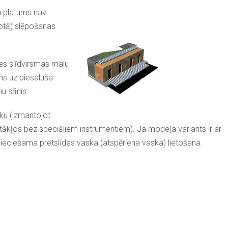
u platums nav
otā) slēpošanas
pes slīdvirsmas malu
ns uz piesaluša
nu sānis.
sku (izmantojot
tākļos bez speciāliem instrumentiem). Ja modeļa variants ir ar
pieciešama pretslīdes vaska (atspēriena vaska) lietošana.