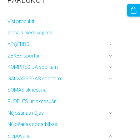
PĀRLŪKOT
Visi produkti
Īpašais piedāvājums
APĢĒRBS
›
ZEĶES sportam
›
KOMPRESIJA sportam
›
GALVASSEGAS sportam
›
SOMAS skriešanai
PUDELES un aksesuāri
Nūjošanas nūjas
›
Nūjošanas nodarbības
Slēpošana
›