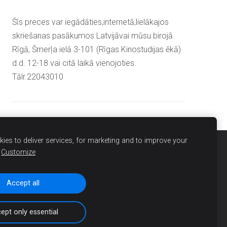
Šīs preces var iegādāties,internetā,lielākajos
skriešanas pasākumos Latvijāvai mūsu birojā
Rīgā, Šmerļa ielā 3-101 (Rīgas Kinostudijas ēkā)
d.d. 12-18 vai citā laikā vienojoties.
Tālr.22043010
ies to deliver services, for marketing and to improve your
Customize
Accept all
ept only essential