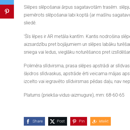
Slēpes slēpošanai ārpus sagatavotām trasēm. slēpj
piemērots slēpošanai labi koptā (ar mašīnu sagatav
sliedē.
'Šīs lēpes ir AR metāla kantīm. Kantis nodrošina slē
aizsardzību pret bojājumiem un slēpes labāku turēša
sniega vai ledus, vieglāku noturēšanos pret izslīdēša
Polimēra slīdvirsma, prasa slēpes apstrādi ar slīdva
šķidros slīdvaskus, apstrāde ērti veicama mājas aps
izcelto vai iegravēto slīdvirsmas pēdas daļu, nav ne
Platums (priekša-vidus-aizmugure), mm: 68-60-65
Share
Post
Pin
Ieteikt