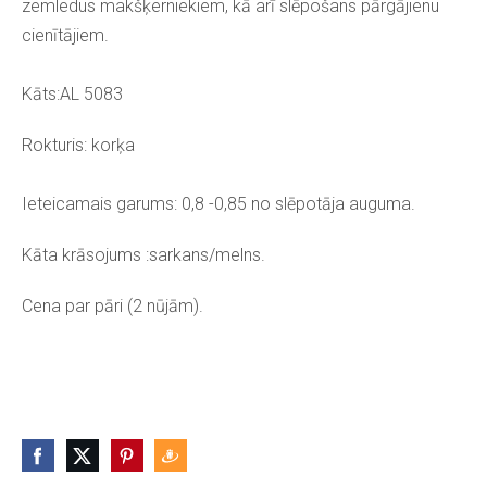
zemledus makšķerniekiem, kā arī slēpošans pārgājienu
cienītājiem.
Kāts:AL 5083
Rokturis: korķa
Ieteicamais garums: 0,8 -0,85 no slēpotāja auguma.
Kāta krāsojums :sarkans/melns.
Cena par pāri (2 nūjām).