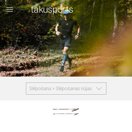
takusports
Slēpošana > Slēpošanas nūjas