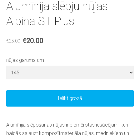
Alumīnija slēpju nūjas
Alpina ST Plus
€20.00
€25.00
nūjas garums cm
Ielikt grozā
Alumīnija slēpošanas nūjas ir piemērotas iesācējam, kuri
baidās salauzt kompozītmateriāla nūjas, medniekiem un