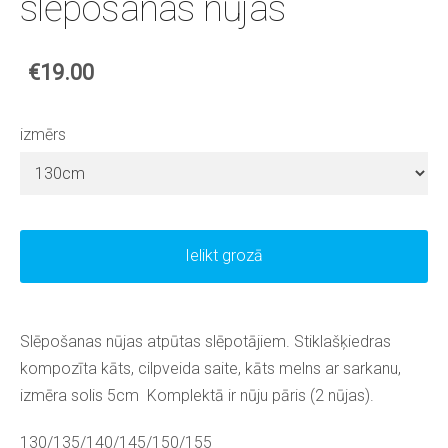
slēpošanas nūjas
€19.00
izmērs
Ielikt grozā
Slēpošanas nūjas atpūtas slēpotājiem. Stiklašķiedras
kompozīta kāts, cilpveida saite, kāts melns ar sarkanu,
izmēra solis 5cm Komplektā ir nūju pāris (2 nūjas).
130/135/140/145/150/155