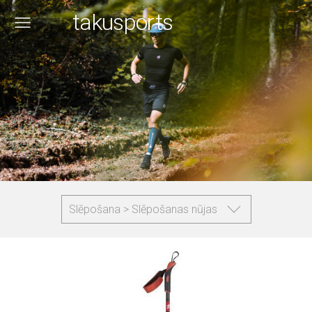
takusports
Slēpošana > Slēpošanas nūjas