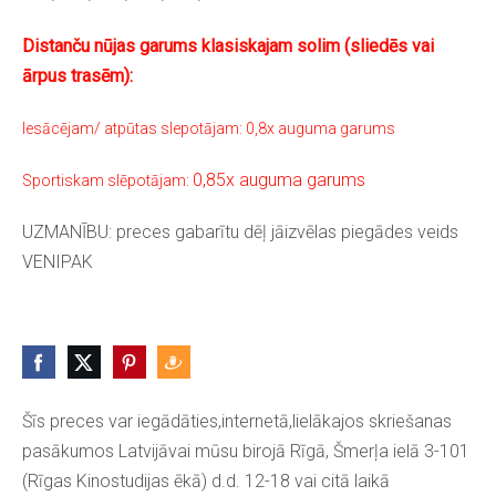
Distanču nūjas garums klasiskajam solim (sliedēs vai
ārpus trasēm):
Iesācējam/ atpūtas slepotājam: 0,8x auguma garums
0,85x auguma garums
Sportiskam slēpotājam:
UZMANĪBU: preces gabarītu dēļ jāizvēlas piegādes veids
VENIPAK
Šīs preces var iegādāties,internetā,lielākajos skriešanas
pasākumos Latvijāvai mūsu birojā Rīgā, Šmerļa ielā 3-101
(Rīgas Kinostudijas ēkā) d.d. 12-18 vai citā laikā