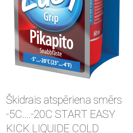
Škidrais atspēriena smērs
-5C....-20C START EASY
KICK LIQUIDE COLD