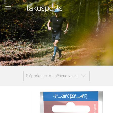
takusports
Slēpošana > Atspēriena vaski