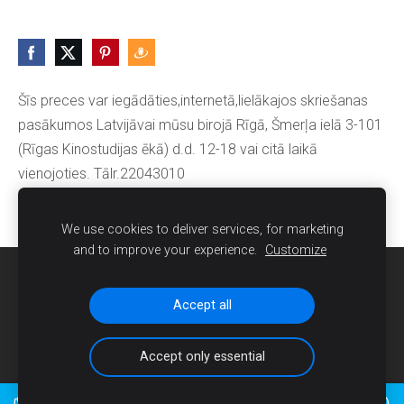
Šīs preces var iegādāties,internetā,lielākajos skriešanas
pasākumos Latvijāvai mūsu birojā Rīgā, Šmerļa ielā 3-101
(Rīgas Kinostudijas ēkā) d.d. 12-18 vai citā laikā
vienojoties. Tālr.22043010
We use cookies to deliver services, for marketing
and to improve your experience.
Customize
Sīkdatnes
Accept all
Accept only essential