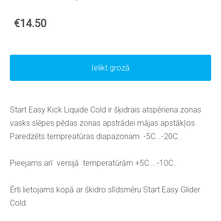
€14.50
Ielikt grozā
Start Easy Kick Liquide Cold ir šķidrais atspēriena zonas
vasks slēpes pēdas zonas apstrādei mājas apstākļos.
Paredzēts tempreatūras diapazonam -5C...-20C..
Pieejams arī versijā temperatūrām +5C....-10C..
Ērti lietojams kopā ar škidro slīdsmēru Start Easy Glider
Cold.