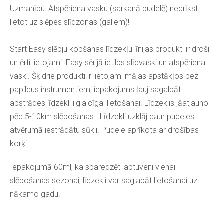
Uzmanību: Atspēriena vasku (sarkanā pudelē) nedrīkst
lietot uz slēpes slīdzonas (galiem)!
Start Easy slēpju kopšanas līdzekļu līnijas produkti ir droši
un ērti lietojami. Easy sērijā ietilps slīdvaski un atspēriena
vaski. Šķidrie produkti ir lietojami mājas apstākļos bez
papildus instrumentiem, iepakojums ļauj sagalbāt
apstrādes līdzekli ilglaicīgai lietošanai. Līdzeklis jāatjauno
pēc 5-10km slēpošanas.. Līdzekli uzklāj caur pudeles
atvērumā iestrādātu sūkli. Pudele aprīkota ar drošības
korķi.
Iepakojumā 60ml, ka sparedzēti aptuveni vienai
slēpošanas sezonai, līdzekli var saglabāt lietošanai uz
nākamo gadu.