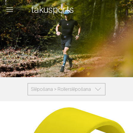
takusports
Slēpošana > Rollerslēpošana