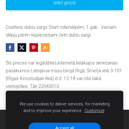
Ielikt grozā
Dzeltens dubļu sargs Start rollerslēpēm, 1 gab. Vienam
slēpju pārim nepieciešami četri dubļu sargi.
Šīs preces var iegādāties,internetā,lielākajos skriešanas
pasākumos Latvijāvai mūsu birojā Rīgā, Šmerļa ielā 3-101
(Rīgas Kinostudijas ēkā) d.d. 12-18 vai citā laikā
vienojoties. Tālr.22043010
We use cookies to deliver services, for marketing
and to improve your experience.
Customize
Sīkdatnes
Accept all