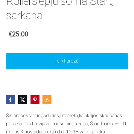
Rollerslēpju soma Start,
sarkana
€25.00
Ielikt grozā
Šīs preces var iegādāties,internetā,lielākajos skriešanas
pasākumos Latvijāvai mūsu birojā Rīgā, Šmerļa ielā 3-101
(Rīgas Kinostudijas ēkā) d.d. 12-18 vai citā laikā