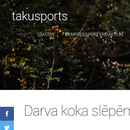
takusports
SĀKUMS
COMPRESSPORT FRIDAY RUN
Darva koka slēpē