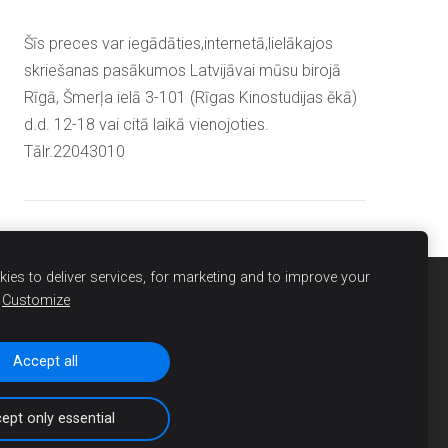
Šīs preces var iegādāties,internetā,lielākajos
skriešanas pasākumos Latvijāvai mūsu birojā
Rīgā, Šmerļa ielā 3-101 (Rīgas Kinostudijas ēkā)
d.d. 12-18 vai citā laikā vienojoties.
Tālr.22043010
ies to deliver services, for marketing and to improve your
Customize
Accept all
ept only essential