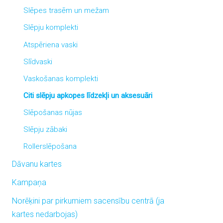
Slēpes trasēm un mežam
Slēpju komplekti
Atspēriena vaski
Slīdvaski
Vaskošanas komplekti
Citi slēpju apkopes līdzekļi un aksesuāri
Slēpošanas nūjas
Slēpju zābaki
Rollerslēpošana
Dāvanu kartes
Kampaņa
Norēķini par pirkumiem sacensību centrā (ja
kartes nedarbojas)