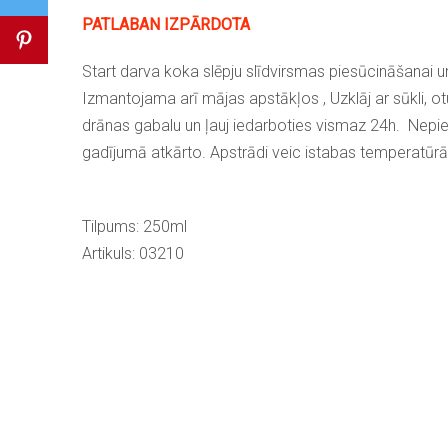
PATLABAN IZPĀRDOTA
Start darva koka slēpju slīdvirsmas piesūcināšanai u
Izmantojama arī mājas apstākļos , Uzklāj ar sūkli, ot
drānas gabalu un ļauj iedarboties vismaz 24h. Nep
gadījumā atkārto. Apstrādi veic istabas temperatūrā
Tilpums: 250ml
Artikuls: 03210