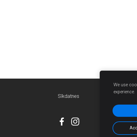
We use cook
experience.
Sīkdatnes
Acc