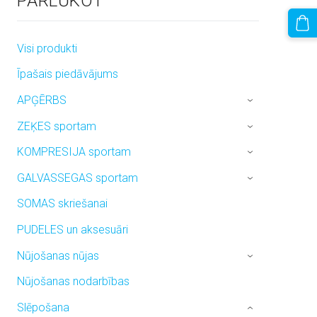
PĀRLŪKOT
Visi produkti
Īpašais piedāvājums
APĢĒRBS
›
ZEĶES sportam
›
KOMPRESIJA sportam
›
GALVASSEGAS sportam
›
SOMAS skriešanai
PUDELES un aksesuāri
Nūjošanas nūjas
›
Nūjošanas nodarbības
Slēpošana
›