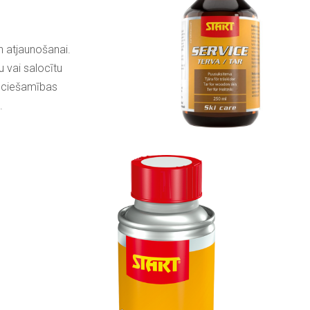
n atjaunošanai.
u vai salocītu
ieciešamības
.