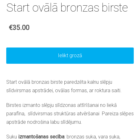
Start ovālā bronzas birste
€35.00
Ielikt grozā
Start ovālā bronzas birste paredzēta kalnu slēpju
slīdvirsmas apstrādei, ovālas formas, ar roktura saiti.
Birstes izmanto slēpju slīdzonas attīrīšanai no liekā
parafīna, slīdvirsmas struktūras atvēršanai Pareiza slēpes
apstrāde nodrošina labu slīdējumu.
Suku
izmantošanas secība
: bronzas suka, vara suka,