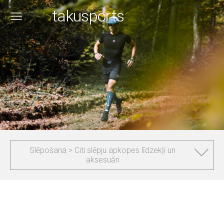
takusports
Slēpošana > Citi slēpju apkopes līdzekļi un
aksesuāri