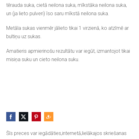
tērauda suka, cietā neilona suka, mīkstāka neilona suka,
un (ja lieto pulveri) īso saru mīkstā neilona suka.
Metāla sukas vienmēr jālieto tikai 1 virzienā, ko atzīmē ar
bultiņu uz sukas.
Amatieris apmierinošu rezultātu var iegūt, izmantojot tikai
misiņa suku un cieto neilona suku.
Šīs preces var iegādāties,internetā,lielākajos skriešanas