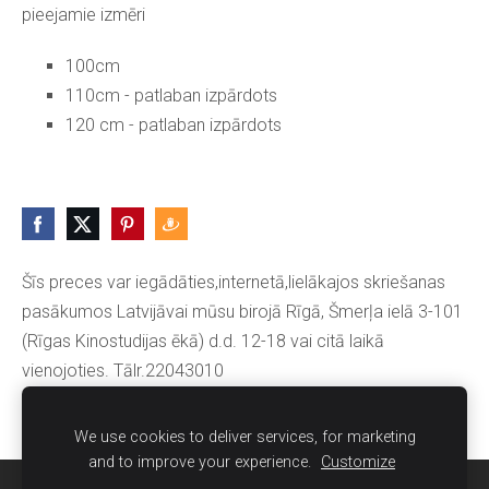
pieejamie izmēri
100cm
110cm
- patlaban izpārdots
120 cm - patlaban izpārdots
Šīs preces var iegādāties,internetā,lielākajos skriešanas
pasākumos Latvijāvai mūsu birojā Rīgā, Šmerļa ielā 3-101
(Rīgas Kinostudijas ēkā) d.d. 12-18 vai citā laikā
vienojoties. Tālr.22043010
We use cookies to deliver services, for marketing
and to improve your experience.
Customize