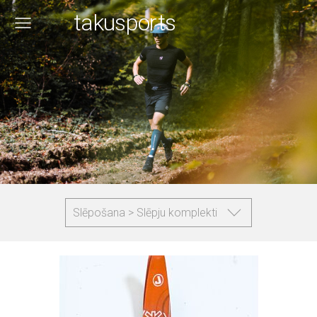
takusports
Slēpošana > Slēpju komplekti