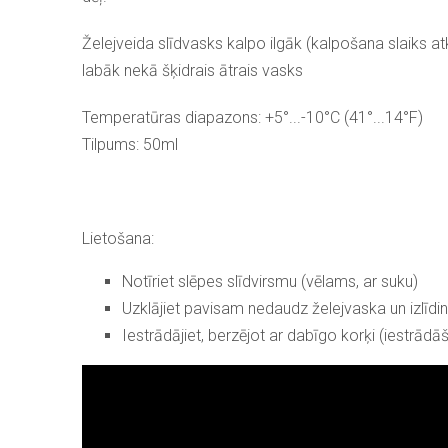
Želejveida slīdvasks kalpo ilgāk (kalpošana slaiks a
labāk nekā šķidrais ātrais vasks
Temperatūras diapazons: +5°...-10°C (41°...14°F)
Tilpums: 50ml
Lietošana:
Notīriet slēpes slīdvirsmu (vēlams, ar suku)
Uzklājiet pavisam nedaudz želejvaska un izlīdi
Iestrādājiet, berzējot ar dabīgo korķi (iestrādā