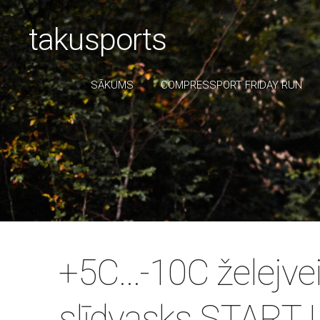
takusports
SĀKUMS
COMPRESSPORT FRIDAY RUN
+5C...-10C želejve
slīdvasks START