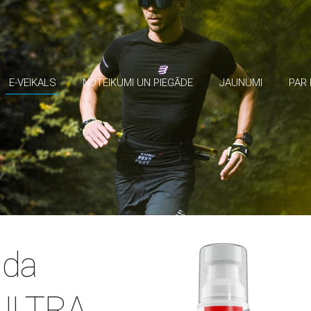
E-VEIKALS
NOTEIKUMI UN PIEGĀDE
JAUNUMI
PAR
ida
 ULTRA