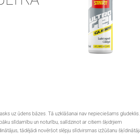
īdvasks uz ūdens bāzes. Tā uzklāšanai nav nepieciešams gludeklis.
bāku slīdamību un noturību, salīdzinot ar citiem šķidrjiem
ātājus, tādējādi novēršot slēpju slīdvirsmas izžūšanu šķīdinātāj