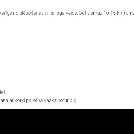
tkarīgs no slēpošanas un sniega veida, bet vismaz 10-15 km) un s
niet
šana ar korķi palielina vaska noturību)