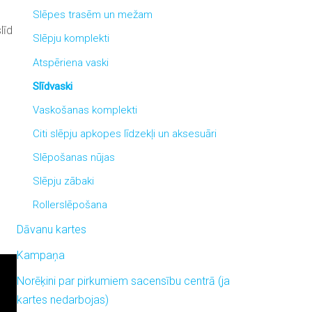
Slēpes trasēm un mežam
līd
Slēpju komplekti
Atspēriena vaski
Slīdvaski
Vaskošanas komplekti
Citi slēpju apkopes līdzekļi un aksesuāri
Slēpošanas nūjas
Slēpju zābaki
Rollerslēpošana
Dāvanu kartes
Kampaņa
Norēķini par pirkumiem sacensību centrā (ja
kartes nedarbojas)