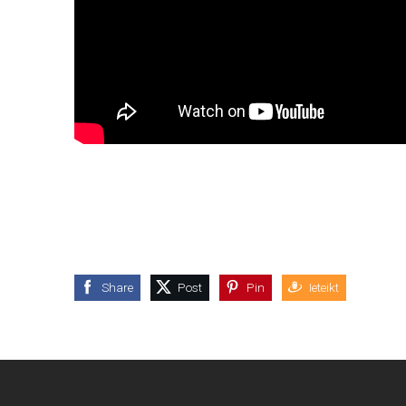
Share
Post
Pin
Ieteikt