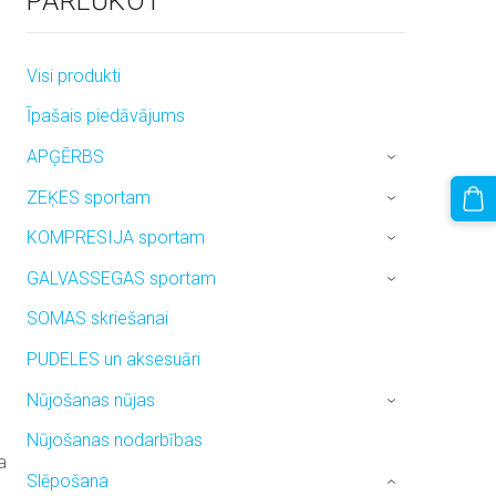
PĀRLŪKOT
Visi produkti
Īpašais piedāvājums
APĢĒRBS
›
ZEĶES sportam
›
KOMPRESIJA sportam
›
GALVASSEGAS sportam
›
SOMAS skriešanai
PUDELES un aksesuāri
Nūjošanas nūjas
›
Nūjošanas nodarbības
a
Slēpošana
›