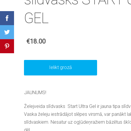
GEL
€18.00
Ielikt grozā
JAUNUMS!
Želejveida slīdvasks Start Ultra Gel ir jauna tipa sl
Vaska želeju iestrādājot slēpes virsmā, var panākt la
slīdvaskiem. Nesatur uz ogļūdeņražiem bāzētus škīdin
dēļ.