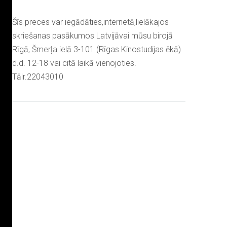
Šīs preces var iegādāties,internetā,lielākajos
skriešanas pasākumos Latvijāvai mūsu birojā
Rīgā, Šmerļa ielā 3-101 (Rīgas Kinostudijas ēkā)
d.d. 12-18 vai citā laikā vienojoties.
Tālr.22043010