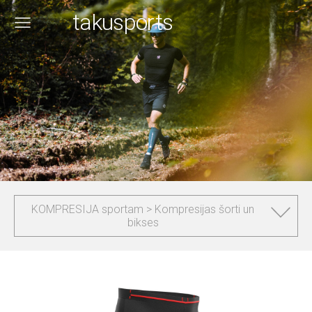
takusports
KOMPRESIJA sportam > Kompresijas šorti un
bikses