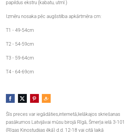
papildus ekstru (kabatu, utml.)
Izmēru nosaka pēc augšstilba apkārtmēra cm:
T1 - 49-54cm
T2 - 54-59cm
T3 - 59-64cm
T4 - 64-69cm
Šīs preces var iegādāties,internetā,lielākajos skriešanas
pasākumos Latvijāvai mūsu birojā Rīgā, Šmerļa ielā 3-101
(Rīgas Kinostudijas ēkā) d.d. 12-18 vai citā laikā