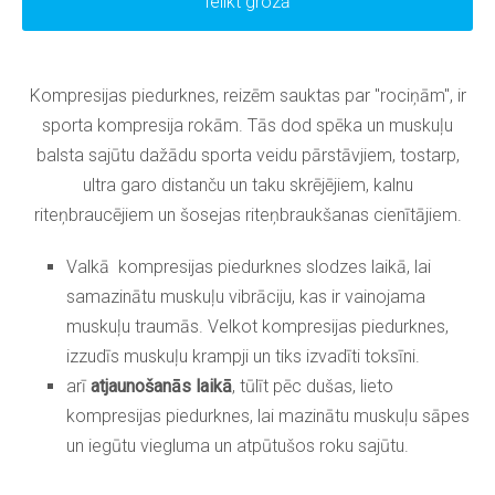
Ielikt grozā
Kompresijas piedurknes, reizēm sauktas par "rociņām", ir
sporta kompresija rokām. Tās dod spēka un muskuļu
balsta sajūtu dažādu sporta veidu pārstāvjiem, tostarp,
ultra garo distanču un taku skrējējiem, kalnu
riteņbraucējiem un šosejas riteņbraukšanas cienītājiem.
Valkā kompresijas piedurknes slodzes laikā, lai
samazinātu muskuļu vibrāciju, kas ir vainojama
muskuļu traumās. Velkot kompresijas piedurknes,
izzudīs muskuļu krampji un tiks izvadīti toksīni.
arī
atjaunošanās laikā
, tūlīt pēc dušas, lieto
kompresijas piedurknes, lai mazinātu muskuļu sāpes
un iegūtu viegluma un atpūtušos roku sajūtu.