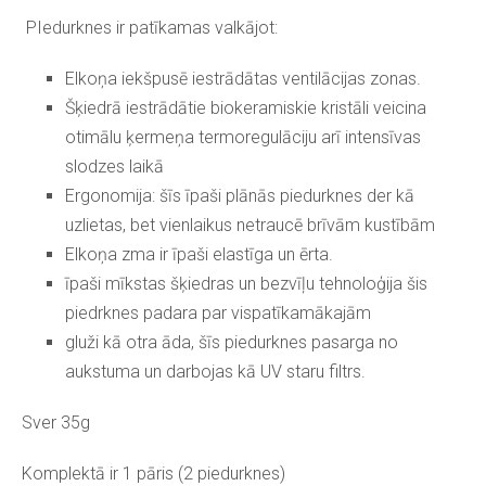
PIedurknes ir patīkamas valkājot:
Elkoņa iekšpusē iestrādātas ventilācijas zonas.
Šķiedrā iestrādātie biokeramiskie kristāli veicina
otimālu ķermeņa termoregulāciju arī intensīvas
slodzes laikā
Ergonomija: šīs īpaši plānās piedurknes der kā
uzlietas, bet vienlaikus netraucē brīvām kustībām
Elkoņa zma ir īpaši elastīga un ērta.
īpaši mīkstas šķiedras un bezvīļu tehnoloģija šis
piedrknes padara par vispatīkamākajām
gluži kā otra āda, šīs piedurknes pasarga no
aukstuma un darbojas kā UV staru filtrs.
Sver 35g
Komplektā ir 1 pāris (2 piedurknes)