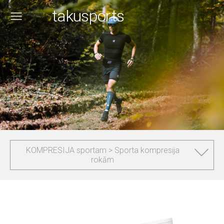
takusports
KOMPRESIJA sportam > Sporta kompresija
rokām