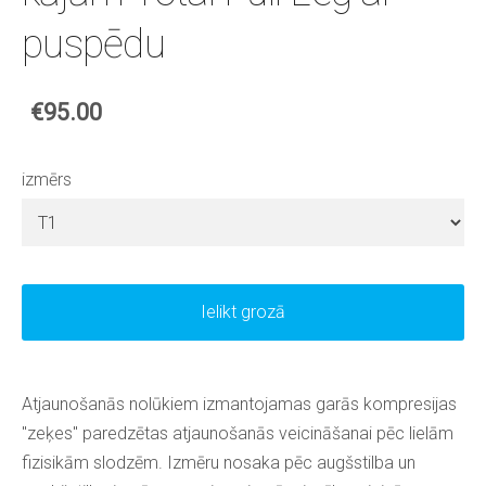
puspēdu
€95.00
izmērs
Ielikt grozā
Atjaunošanās nolūkiem izmantojamas garās kompresijas
"zeķes" paredzētas atjaunošanās veicināšanai pēc lielām
fizisikām slodzēm. Izmēru nosaka pēc augšstilba un