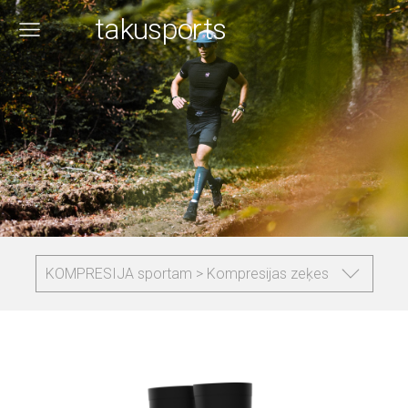
takusports
KOMPRESIJA sportam > Kompresijas zeķes