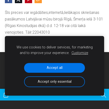
Šīs preces var iegādāties,internetā,lielākajos skriešanas
pasākumos Latvijāvai mūsu birojā Rīgā, Šmerļa ielā 3-101
(Rīgas Kinostudijas ēkā) d.d. 12-18 vai citā laikā
vienojoties. Tālr.22043010
We use cookies to deliver services, for marketing
and to improve your experience.
Customize
Sīkdatnes
Accept all
Accept only essential