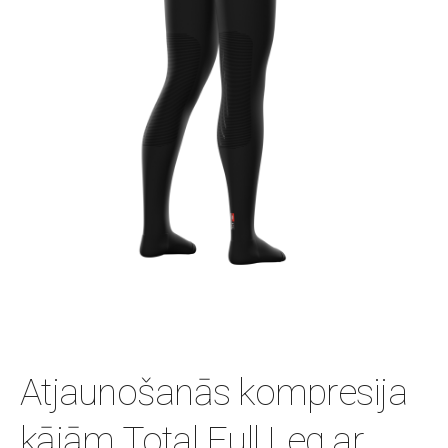
Atjaunošanās kompresija
kājām Total Full Leg ar