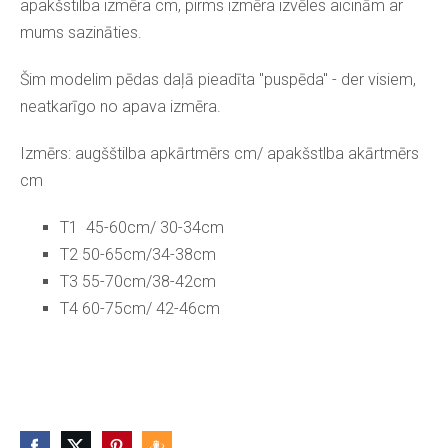
apakšstilba izmēra cm, pirms izmēra izvēles aicinām ar
mums sazināties.
Šim modelim pēdas daļā pieadīta "puspēda" - der visiem,
neatkarīgo no apava izmēra.
Izmērs: augšštilba apkārtmērs cm/ apakšstlba akārtmērs
cm
T1 45-60cm/ 30-34cm
T2 50-65cm/34-38cm
T3 55-70cm/38-42cm
T4 60-75cm/ 42-46cm