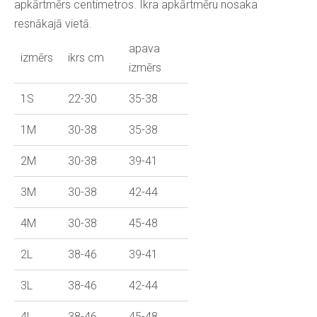
apkārtmērs centimetros. Ikra apkārtmēru nosaka
resnākajā vietā.
apava
izmērs
ikrs cm
izmērs
1S
22-30
35-38
1M
30-38
35-38
2M
30-38
39-41
3M
30-38
42-44
4M
30-38
45-48
2L
38-46
39-41
3L
38-46
42-44
4L
38-46
45-48