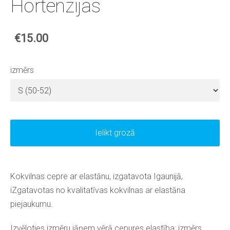
Hortenzijas
€15.00
izmērs
Ielikt grozā
Kokvilnas cepre ar elastānu, izgatavota Igaunijā,
iZgatavotas no kvalitatīvas kokvilnas ar elastāna
piejaukumu.
Izvēloties izmēru jāņem vērā cepures elastība: izmērs