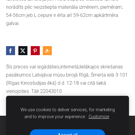
norādīts pēc neizstiepta materiāla izmēriem, piemēram,
54-56cm jeb L cepure ir ērta arī 59-62cm apkārtmēra
galvai.
Šīs preces var iegādāties,internetā,lielākajos skriešanas
pasākumos Latvijāvai mūsu birojā Rīgā, Šmerļa ielā 3-101
(Rīgas Kinostudijas ēkā) d.d. 12-18 vai citā laikā
vienojoties. Tālr.22043010
We use cookies to deliver services, for marketing
and to improve your experience.
Customize
Sīkdatnes