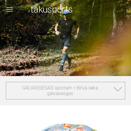
takusports
GALVASSEGAS sportam > Brīvā laika
galvassegas