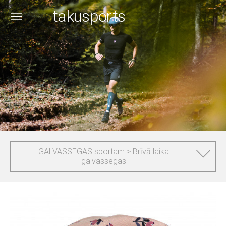
takusports
GALVASSEGAS sportam > Brīvā laika
galvassegas