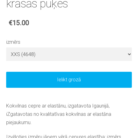
krāsas puķes
€15.00
izmērs
Ielikt grozā
Kokvilnas cepre ar elastānu, izgatavota Igaunijā,
iZgatavotas no kvalitatīvas kokvilnas ar elastāna
piejaukumu.
Izvēloties izmēru jāņem vērā cepures elastība: izmērs