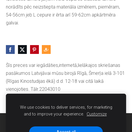
norādīts pēc neizstiepta materiāla izmēriem, piemēram,
54-56cm jeb L cepure ir ērta arī 59-62cm apkārtmēra
galvai.
Šīs preces var iegādāties,internetā,lielākajos skriešanas
pasākumos Latvijāvai mūsu birojā Rīgā, Šmerļa ielā 3-101
(Rīgas Kinostudijas ēkā) d.d. 12-18 vai citā laikā
vienojoties. Tālr.22043010
We use cookies to deliver services, for marketing
and to improve your experience.
Customize
Sīkdatnes