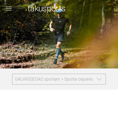
takusports
GALVASSEGAS sportam > Sporta cepures