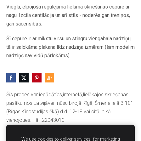
Viegla, elpojoša regulējama lieluma skriešanas cepure ar
nagu. Izcila centilācija un arī stils - noderēs gan treniņos,
gan sacensībās.
Šī cepure ir ar mikstu virsu un stingru viengabala nadziņu,
tā ir salokāma plakana līdz nadziņa izmēram (šim modelim
nadziņš nav vidū pārlokāms)
Šīs preces var iegādāties,internetā,lielākajos skriešanas
pasākumos Latvijāvai mūsu birojā Rīgā, Šmerļa ielā 3-101
(Rīgas Kinostudijas ēkā) d.d. 12-18 vai citā laikā
vienojoties. Tālr.22043010
We use cookies to deliver services, for marketing