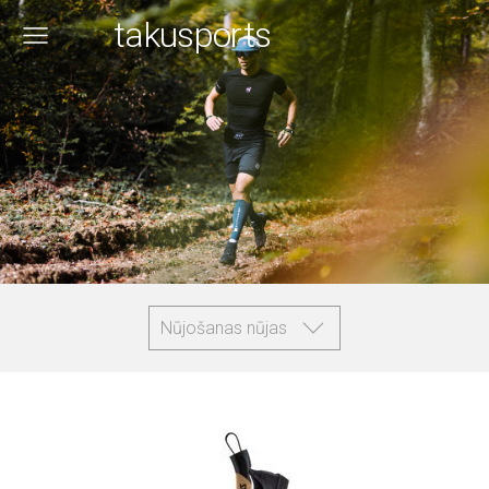
takusports
Nūjošanas nūjas