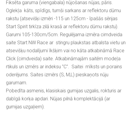
Fiksēta garuma (viengabala) nūjošanas nūjas, pāris.
Oglekļa kāts, spīdīgs, tumši sarkans ar reflektoru dūmu
rakstu (atsevišķi izmēri -115 un 125cm - īpašās sērijas
Start Spirit tirkīza zilā krasā ar reflektoru dūmu rakstu).
Garumi 105-130cm/5cm. Regulējama izmēra cimdveida
saite Start NW Race ar stingru plaukstas atbalsta vietu un
atsevišķu nodalījumi īkšķim vai no kāta atkabināmā Race
Click (cimdveida) saite. Atkabināmajām saitēm modeļa
rtikuls un izmērs ar indeksu "C". Saitei mīksts un porains
oderējums. Saites izmērs (S, M,L) pieskaņots nūju
garumam.
Pobedīta asmenis, klasiskais gumijas uzgalis, rokturis ar
dabīgā korķa apdari. Nūjas pilnā komplektācijā (ar
gumijas uzgaļiem).