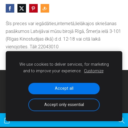
Šīs preces var iegādāties,internetā,lielākajos skriešanas
pasākumos Latvijāvai mūsu birojā Rīgā, Šmerļa ielā 3-101
(Rīgas Kinostudijas ēkā) d.d. 12-18 vai citā laikā
vienojoties. Tālr.22043010
We use cookies to deliver services, for marketing
and to improve your experience.
Customize
Sīkdatnes
Accept all
Accept only essential