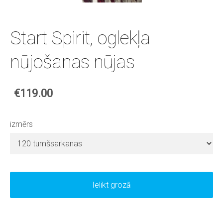
Start Spirit, oglekļa
nūjošanas nūjas
€119.00
izmērs
Ielikt grozā