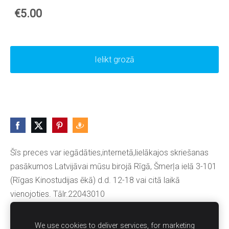
€5.00
Ielikt grozā
Šīs preces var iegādāties,internetā,lielākajos skriešanas
pasākumos Latvijāvai mūsu birojā Rīgā, Šmerļa ielā 3-101
(Rīgas Kinostudijas ēkā) d.d. 12-18 vai citā laikā
vienojoties. Tālr.22043010
We use cookies to deliver services, for marketing