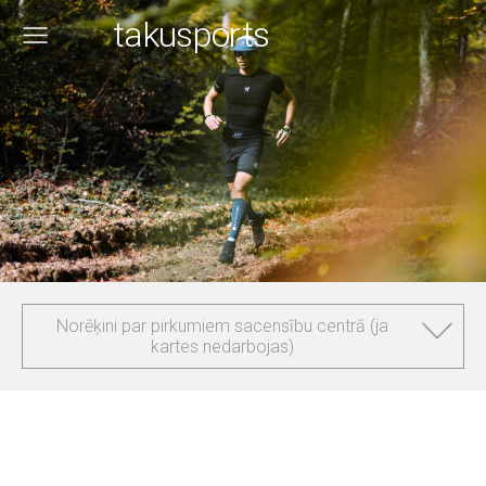
takusports
Norēķini par pirkumiem sacensību centrā (ja
kartes nedarbojas)