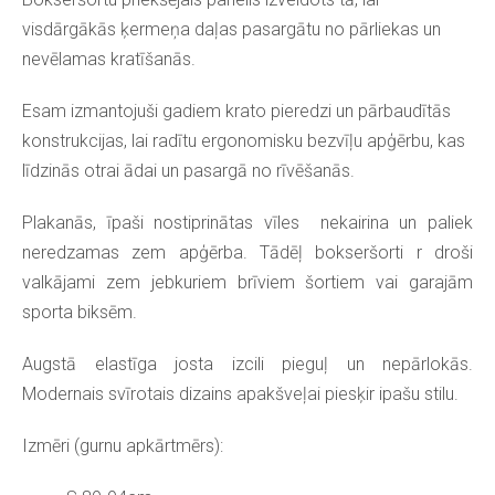
visdārgākās ķermeņa daļas pasargātu no pārliekas un
nevēlamas kratīšanās.
Esam izmantojuši gadiem krato pieredzi un pārbaudītās
konstrukcijas, lai radītu ergonomisku bezvīļu apģērbu, kas
līdzinās otrai ādai un pasargā no rīvēšanās.
Plakanās, īpaši nostiprinātas vīles nekairina un paliek
neredzamas zem apģērba. Tādēļ bokseršorti r droši
valkājami zem jebkuriem brīviem šortiem vai garajām
sporta biksēm.
Augstā elastīga josta izcili pieguļ un nepārlokās.
Modernais svīrotais dizains apakšveļai piesķir ipašu stilu.
Izmēri (gurnu apkārtmērs):