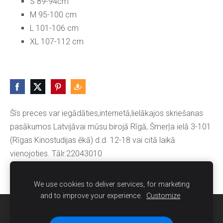
S 89-94cm
M 95-100 cm
L 101-106 cm
XL 107-112 cm
Šīs preces var iegādāties,internetā,lielākajos skriešanas
pasākumos Latvijāvai mūsu birojā Rīgā, Šmerļa ielā 3-101
(Rīgas Kinostudijas ēkā) d.d. 12-18 vai citā laikā
vienojoties. Tālr.22043010
We use cookies to deliver services, for marketing
and to improve your experience.
Customize
Sīkdatnes