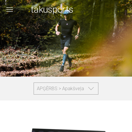
takusports
APĢĒRBS > Apakšveļa