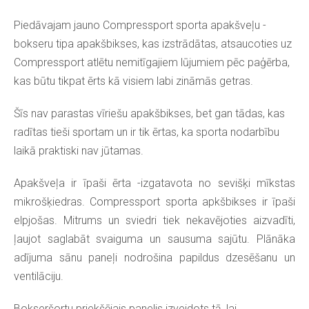
Piedāvajam jauno Compressport sporta apakšveļu -
bokseru tipa apakšbikses, kas izstrādātas, atsaucoties uz
Compressport atlētu nemitīgajiem lūjumiem pēc paģērba,
kas būtu tikpat ērts kā visiem labi zināmās getras.
Šīs nav parastas vīriešu apakšbikses, bet gan tādas, kas
radītas tieši sportam un ir tik ērtas, ka sporta nodarbību
laikā praktiski nav jūtamas.
Apakšveļa ir īpaši ērta
-izgatavota no sevišķi mīkstas
mikrošķiedras. Compressport sporta apkšbikses ir īpaši
elpjošas. Mitrums un sviedri tiek nekavējoties aizvadīti,
ļaujot saglabāt svaiguma un sausuma sajūtu. Plānāka
adījuma sānu paneļi nodrošina papildus dzesēšanu un
ventilāciju.
Bokseršortu priekšējais panelis izveidots tā, lai