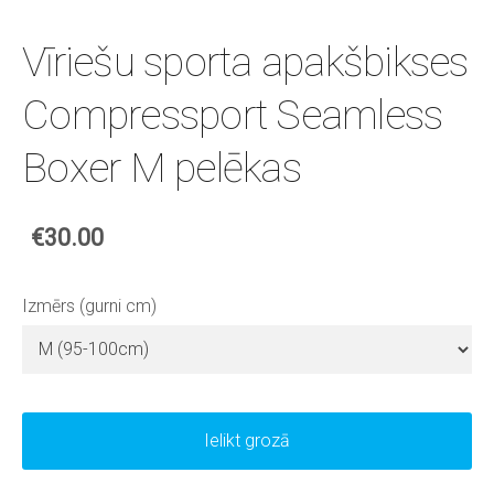
Vīriešu sporta apakšbikses
Compressport Seamless
Boxer M pelēkas
€30.00
Izmērs (gurni cm)
Ielikt grozā