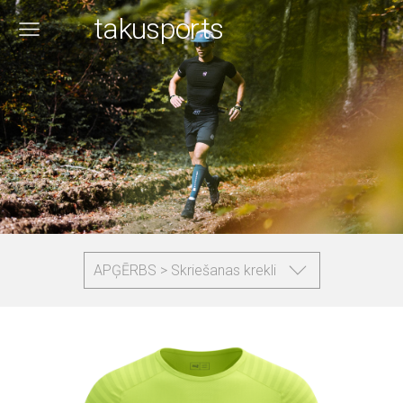
takusports
APĢĒRBS > Skriešanas krekli