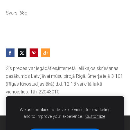
Svars: 68g
Šīs preces var iegādāties,internetā,lielākajos skriešanas
pasākumos Latvijāvai mūsu birojā Rīgā, Šmerļa ielā 3-101
(Rīgas Kinostudijas ēkā) d.d. 12-18 vai citā laikā
vienojoties. Tālr.22043010
We use cookies to deliver services, for marketing
and to improve your experience.
Customize
Sīkdatnes