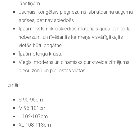
lāpstiņām.
Jaunais, koriģētais piegriezums labi atdarina auguma
aprises, bet nav spiedošs.
Īpaši mīksts mikrošķiedras materiāls gādā par to, lai
noberzumi un rīvēšanās ķermeņa visvārīgākajās
vietās būtu pagātne.
Īpaši noturiga krāsa.
Viegls, moderns un dinamisks punktveida zīmējums
plecu zonā un pie jostas vietas
Izmēri:
S 90-95cm
M 96-101cm
L 102-107cm
XL 108-113cm