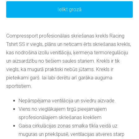
Ielikt grozā
Compressport profesionālais skriešanas krekls Racing
Tshirt SS ir viegls, plāns un neticami ērts skriešanas krekls,
kas nodrošina izcilu venitlāciju, ķermeņa termoregulāciju
un aizsardzību no tiešiem saules stariem. Krekls ir tik
viegls, ka mugurā praktiski nebūs jūtams. Krekls ir
pieteikami garš. lai labi derētu arī garāka auguma
sportistiem.
Nepārspējama ventilācija un sviedru aizvade.
Viens no vieglākajiem tirgū pieejamajiem
sprofesionālajiem skriešanas krekliem
Gaisa cirkulācijas zonas smalka tīkla veidā uz
muguras un priekšpusē, ventilacijas atveres starp