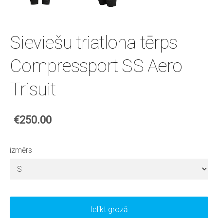
Sieviešu triatlona tērps
Compressport SS Aero
Trisuit
€250.00
izmērs
Ielikt grozā