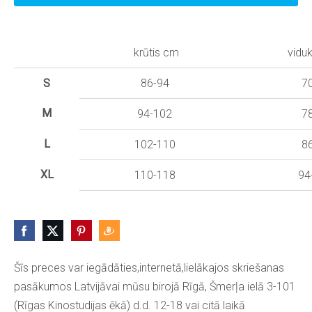
krūtis cm
vidu
S
86-94
7
M
94-102
7
L
102-110
8
XL
110-118
94
Šīs preces var iegādāties,internetā,lielākajos skriešanas
pasākumos Latvijāvai mūsu birojā Rīgā, Šmerļa ielā 3-101
(Rīgas Kinostudijas ēkā) d.d. 12-18 vai citā laikā