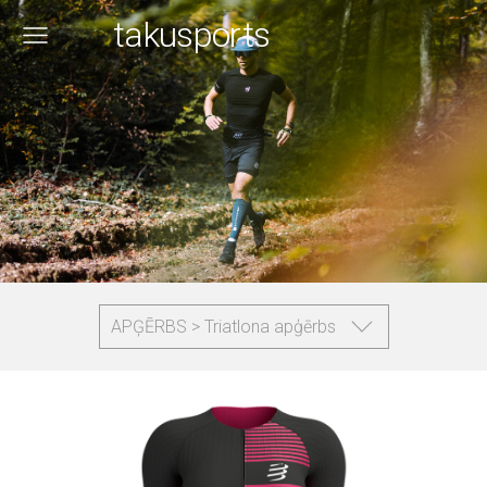
takusports
APĢĒRBS > Triatlona apģērbs