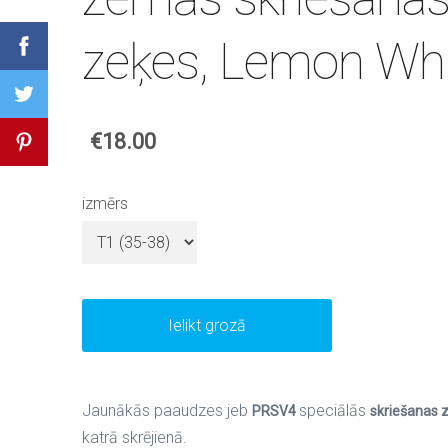
zeķes, Lemon Wh
€18.00
izmērs
Ielikt grozā
Jaunākās paaudzes jeb
speciālās
PRSV4
skriešanas 
katrā skrējienā.