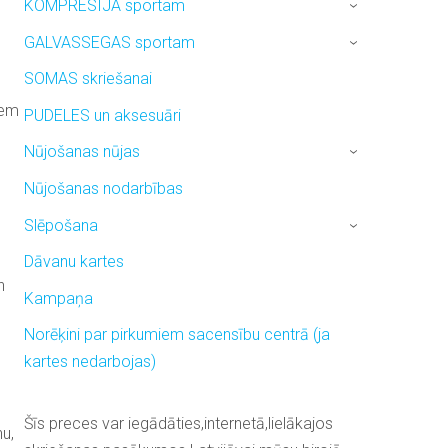
KOMPRESIJA sportam
›
GALVASSEGAS sportam
›
SOMAS skriešanai
iem
PUDELES un aksesuāri
Nūjošanas nūjas
›
Nūjošanas nodarbības
Slēpošana
›
Dāvanu kartes
n
Kampaņa
Norēķini par pirkumiem sacensību centrā (ja
kartes nedarbojas)
Šīs preces var iegādāties,internetā,lielākajos
u,