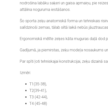
nodrošina labāku saķeri un gaisa apmaiņu, pie reizes
attālina noguruma iestāšanos.
Šo sporta zeķu anatomiskā forma un tehniskais risin
salīdzinoši zemas, tālab siltā laikā nebūs jāuztrauca
Ergonomiskā mēlīte zeķes kāta muguras daļā dod papi
Gadījumā, ja piemirstas, zeķu modeļa nosaukums un, lī
Par spīti ļoti tehniskajai konstrukcijai, zeķu dizain
Izmēri:
T1(35-38),
T2(39-41),
T3 (42-44),
T4 (45-48)