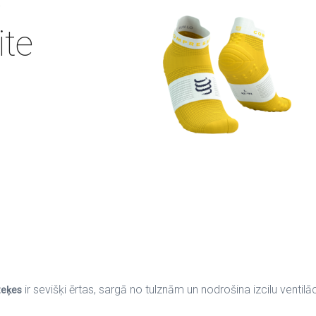
ite
ir sevišķi ērtas, sargā no tulznām un nodrošina izcilu ventilāc
zeķes