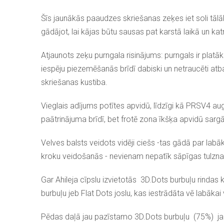
Šīs jaunākās paaudzes skriešanas zeķes iet soli tālāk:
gādājot, lai kājas būtu sausas pat karstā laikā un kat
Atjaunots zeķu purngala risinājums: purngals ir plat
iespēju piezemēšanās brīdī dabiski un netraucēti atbal
skriešanas kustiba.
Vieglais adījums potītes apvidū, līdzīgi kā PRSV4 a
paātrinājuma brīdī, bet frotē zona īkšķa apvidū sar
Velves balsts veidots vidēji ciešs -tas gādā par labā
kroku veidošanās - nevienam nepatīk sāpīgas tulznas
Gar Ahileja cīpslu izvietotās
3D.Dots burbuļu rindas 
burbuļu jeb Flat Dots joslu, kas iestrādāta vē labākai v
Pēdas daļā jau pazīstamo 3D.Dots burbuļu (75%) jau