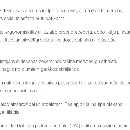
 tehniskais adījums ir elpojošs un viegls, ātri izvada mitrumu,
rs solis uz asfalta būtu patīkams.
āks, ergonomiskāks un uzlabo propriorecepciju: dodot kāju pirkst
stīties un pilnvētīgi strādat, veidojas dabiska un plūstoša
ugstajām skriešanas zeķēm, nodrošina mērķtiecīgu atbalstu
gā nagus no zilumiem garākos skrējienos.
ku mikrocirkulāciju, vienlaikus pasargājot no zeķes sagriešanās u
 un jutīgi noberzumi.
kalpo aizsardzībai un atbalstam. Tās apjož jaunā tipa plakano
entilācijai.
no Flat.Dots jeb plakano burbuļu (25%) salikums mazina triecien