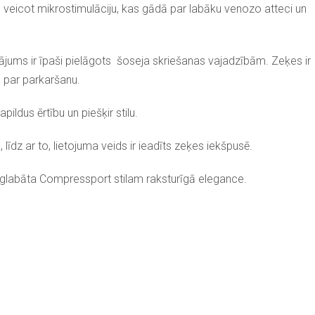
 veicot mikrostimulāciju, kas gādā par labāku venozo atteci un
ājums ir īpaši pielāgots šoseja skriešanas vajadzībām. Zeķes ir
s par parkaršanu.
ldus ērtību un piešķir stilu.
dz ar to, lietojuma veids ir ieadīts zeķes iekšpusē.
ā saglabāta Compressport stilam raksturīgā elegance.