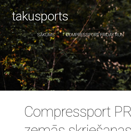
takusports
SĀKUMS
COMPRESSPORT FRIDAY RUN
Compressport P
zemās skriešana