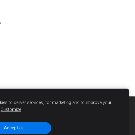
s
ies to deliver services, for marketing and to improve your
Customize
Accept all