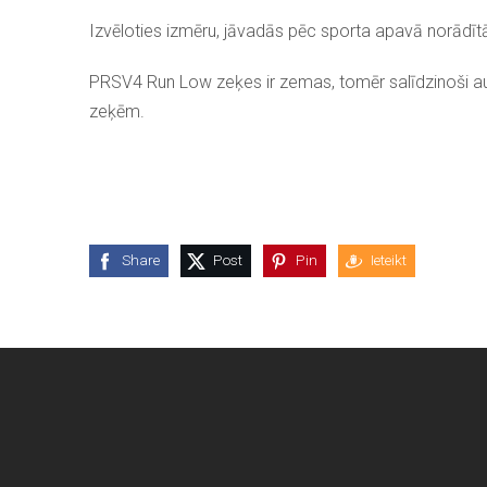
Izvēloties izmēru, jāvadās pēc sporta apavā norādīt
PRSV4 Run Low zeķes ir zemas, tomēr salīdzinoši 
zeķēm.
Share
Post
Pin
Ieteikt