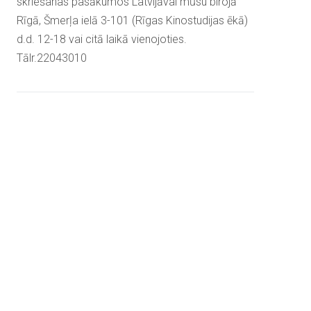
skriešanas pasākumos Latvijāvai mūsu birojā
Rīgā, Šmerļa ielā 3-101 (Rīgas Kinostudijas ēkā)
d.d. 12-18 vai citā laikā vienojoties.
Tālr.22043010