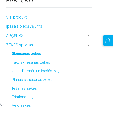
PĀRLŪKOT
Visi produkti
Īpašais piedāvājums
APĢĒRBS
›
ZEĶES sportam
›
Skriešanas zeķes
Taku skriešanas zeķes
Ultra distanču un īpašās zeķes
Plānas skriešanas zeķes
Iešanas zeķes
Triatlona zeķes
iju
Velo zeķes