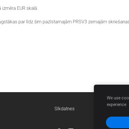
ā izmēra EUR skalā.
augstākas par līdz šim pazīstamajām PRSV3 zemajām skriešana
We use cook
experience.
Sīkdatnes