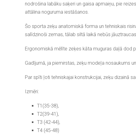
nodrošina labāku saķeri un gaisa apmaiņu, pie reizes
attālina noguruma iestāšanos.
Šo sporta zeķu anatomiskā forma un tehniskais risin
salīdzinoši zemas, tālab siltā laikā nebūs jāuztrauca
Ergonomiskā mēlīte zeķes kāta muguras daļā dod papi
Gadījumā, ja piemirstas, zeķu modeļa nosaukums un, lī
Par spīti ļoti tehniskajai konstrukcijai, zeķu dizain
Izmēri:
T1(35-38),
T2(39-41),
T3 (42-44),
T4 (45-48)