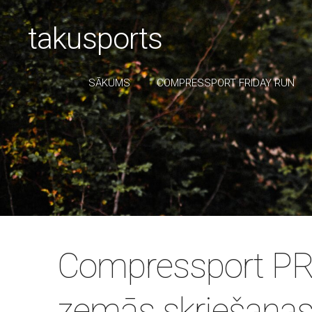
takusports
SĀKUMS
COMPRESSPORT FRIDAY RUN
Compressport P
zemās skriešana