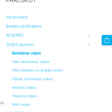
PĀRLŪKOT
Visi produkti
Īpašais piedāvājums
APĢĒRBS
›
ZEĶES sportam
›
Skriešanas zeķes
Taku skriešanas zeķes
Ultra distanču un īpašās zeķes
Plānas skriešanas zeķes
Iešanas zeķes
Triatlona zeķes
iju
Velo zeķes