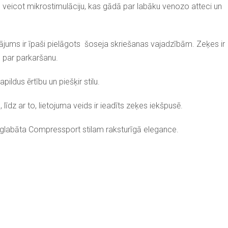
 veicot mikrostimulāciju, kas gādā par labāku venozo atteci un
ājums ir īpaši pielāgots šoseja skriešanas vajadzībām. Zeķes ir
s par parkaršanu.
ldus ērtību un piešķir stilu.
dz ar to, lietojuma veids ir ieadīts zeķes iekšpusē.
ā saglabāta Compressport stilam raksturīgā elegance.