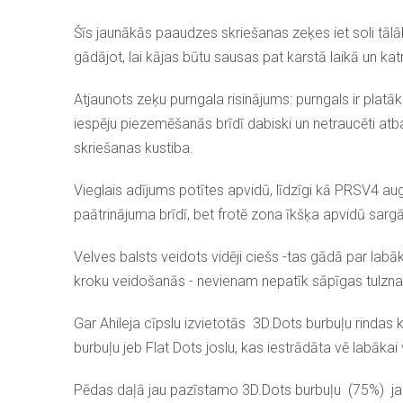
Šīs jaunākās paaudzes skriešanas zeķes iet soli tālāk:
gādājot, lai kājas būtu sausas pat karstā laikā un kat
Atjaunots zeķu purngala risinājums: purngals ir plat
iespēju piezemēšanās brīdī dabiski un netraucēti atbal
skriešanas kustiba.
Vieglais adījums potītes apvidū, līdzīgi kā PRSV4 a
paātrinājuma brīdī, bet frotē zona īkšķa apvidū sar
Velves balsts veidots vidēji ciešs -tas gādā par labā
kroku veidošanās - nevienam nepatīk sāpīgas tulznas
Gar Ahileja cīpslu izvietotās
3D.Dots burbuļu rindas 
burbuļu jeb Flat Dots joslu, kas iestrādāta vē labākai v
Pēdas daļā jau pazīstamo 3D.Dots burbuļu (75%) jau