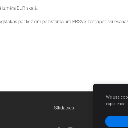
ā izmēra EUR skalā.
augstākas par līdz šim pazīstamajām PRSV3 zemajām skriešana
We use cook
experience.
Sīkdatnes