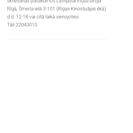
skriešanas pasākumos Latvijāvai mūsu birojā
Rīgā, Šmerļa ielā 3-101 (Rīgas Kinostudijas ēkā)
d.d. 12-18 vai citā laikā vienojoties.
Tālr.22043010