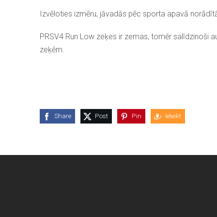
Izvēloties izmēru, jāvadās pēc sporta apavā norādīt
PRSV4 Run Low zeķes ir zemas, tomēr salīdzinoši 
zeķēm.
Share
Post
Pin
Ieteikt