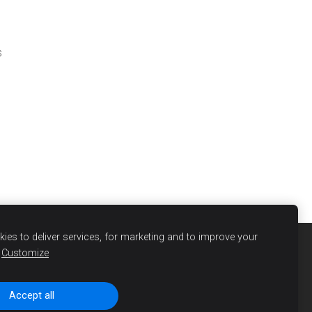
s
ies to deliver services, for marketing and to improve your
Customize
Accept all