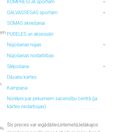
KOMPRESIJA sportam
›
GALVASSEGAS sportam
›
SOMAS skriešanai
iem
PUDELES un aksesuāri
Nūjošanas nūjas
›
Nūjošanas nodarbības
Slēpošana
›
Dāvanu kartes
n
Kampaņa
Norēķini par pirkumiem sacensību centrā (ja
kartes nedarbojas)
Šīs preces var iegādāties,internetā,lielākajos
u,