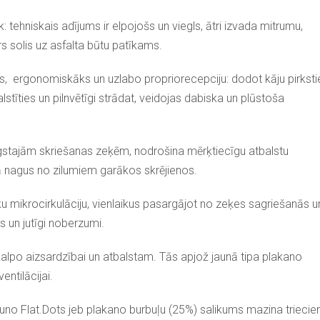
 tehniskais adījums ir elpojošs un viegls, ātri izvada mitrumu,
rs solis uz asfalta būtu patīkams.
āks, ergonomiskāks un uzlabo propriorecepciju: dodot kāju pirkst
stīties un pilnvētīgi strādat, veidojas dabiska un plūstoša
ugstajām skriešanas zeķēm, nodrošina mērķtiecīgu atbalstu
gā nagus no zilumiem garākos skrējienos.
ku mikrocirkulāciju, vienlaikus pasargājot no zeķes sagriešanās u
 un jutīgi noberzumi.
kalpo aizsardzībai un atbalstam. Tās apjož jaunā tipa plakano
entilācijai.
no Flat.Dots jeb plakano burbuļu (25%) salikums mazina triecien