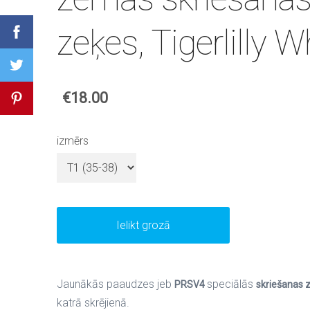
zeķes, Tigerlilly W
€18.00
izmērs
Ielikt grozā
Jaunākās paaudzes jeb
speciālās
PRSV4
skriešanas 
katrā skrējienā.