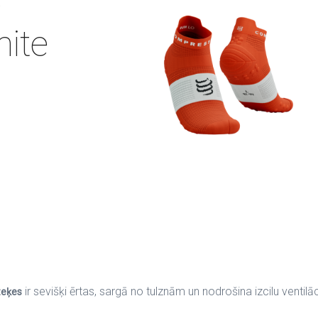
hite
ir sevišķi ērtas, sargā no tulznām un nodrošina izcilu ventilāc
zeķes