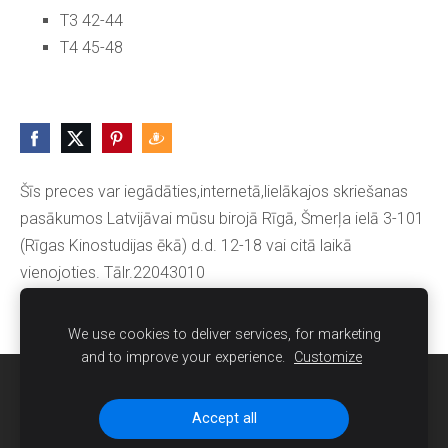
T3 42-44
T4 45-48
Šīs preces var iegādāties,internetā,lielākajos skriešanas
pasākumos Latvijāvai mūsu birojā Rīgā, Šmerļa ielā 3-101
(Rīgas Kinostudijas ēkā) d.d. 12-18 vai citā laikā
vienojoties. Tālr.22043010
We use cookies to deliver services, for marketing
and to improve your experience.
Customize
Sīkdatnes
Accept all