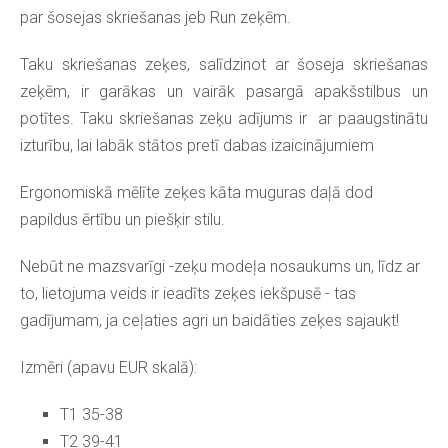
par šosejas skriešanas jeb Run zeķēm.
Taku skriešanas zeķes, salīdzinot ar šoseja skriešanas
zeķēm, ir garākas un vairāk pasargā apakšstilbus un
potītes. Taku skriešanas zeķu adījums ir ar paaugstinātu
izturību, lai labāk stātos pretī dabas izaicinājumiem
Ergonomiskā mēlīte zeķes kāta muguras daļā dod
papildus ērtību un piešķir stilu.
Nebūt ne mazsvarīgi -zeķu modeļa nosaukums un, līdz ar
to, lietojuma veids ir ieadīts zeķes iekšpusē - tas
gadījumam, ja ceļaties agri un baidāties zeķes sajaukt!
Izmēri (apavu EUR skalā):
T1 35-38
T2 39-41