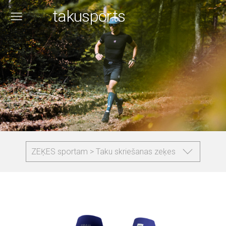
takusports
ZEĶES sportam > Taku skriešanas zeķes