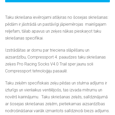
Taku skriešana ievērojami atšķiras no šosejas skriešanas:
pēdām ir jāstrādā un pastāvīgi jāpiemērojas mainīgajam
reljefam, tālab apavus un zeķes nākas pieskaņot taku
skriešanas specifikai.
Izstrādātas ar domu par trieciena slāpēšanu un
aizsardzību, Compressport 4. paaudzes taku skriešanas
zeķes Pro Racing Socks V4.0 Trail sper jaunu soli
Compressport tehnoloģiju pasaulē.
Taku zeķēm specifiskais zeķu pēdas un stulma adījums ir
izturīgs un vienlaikus ventilējošs, tas izvada mitrumu un
novērš kairinājumu. Taku skriešanas zeķēs, salīdzinājumā
ar šosejas skriešanas zeķēm, pietiekamas aizsardzības
nodrošināšanai vairāk izmantots salīdzinoši biezs adījums.