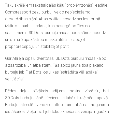
Taku skrējējiem raksturīgajās kāju "problēmzonās" ieadītie
Compressport zeķu burbuļi veido nepieciešamo
aizsardzības slāni. Abas potītes nosedz saules formā
izkārtotu burbuļu raksts, kas pasargā potītes no
sasitumiem . 3D.Dots burbuļu rindas abos sānos nosedz
un stimulē apakšstilba muskulatūru, uzlabojot
propriorecepciju un stabilizējot potīti.
Gar Ahileja cīpslu izvietotās
3D.Dots burbuļu rindas kalpo
aizsardzībai un atbalstam. Tās apjož jaunā tipa plakano
burbuļu jeb Flat Dots joslu, kas iestrādāta vēl labākai
ventilācijai.
Pēdas daļas blīvākais adījums mazina vibrāciju, bet
3D.Dots burbuļi slāpē triecienu un labāk fiksē pēdu apavā.
Burbuļi stimulē venozo atteci un attālina noguruma
iestāšanos. Zeķu Trail jeb taku skriešanas versija ir garāka