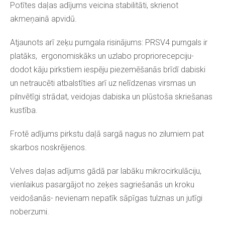
Potītes daļas adījums veicina stabilitāti, skrienot
akmeņainā apvidū.
Atjaunots arī zeķu purngala risinājums: PRSV4 purngals ir
platāks, ergonomiskāks un uzlabo propriorecepciju-
dodot kāju pirkstiem iespēju piezemēšanās brīdī dabiski
un netraucēti atbalstīties arī uz nelīdzenas virsmas un
pilnvētīgi strādat, veidojas dabiska un plūstoša skriešanas
kustība.
Frotē adījums pirkstu daļā sargā nagus no zilumiem pat
skarbos noskrējienos.
Velves daļas adījums gādā par labāku mikrocirkulāciju,
vienlaikus pasargājot no zeķes sagriešanās un kroku
veidošanās- nevienam nepatīk sāpīgas tulznas un jutīgi
noberzumi.