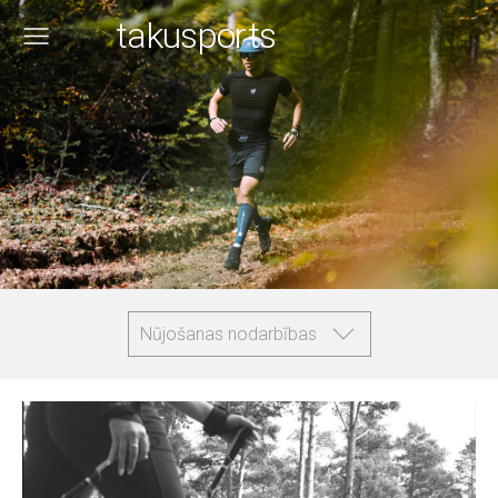
takusports
Nūjošanas nodarbības