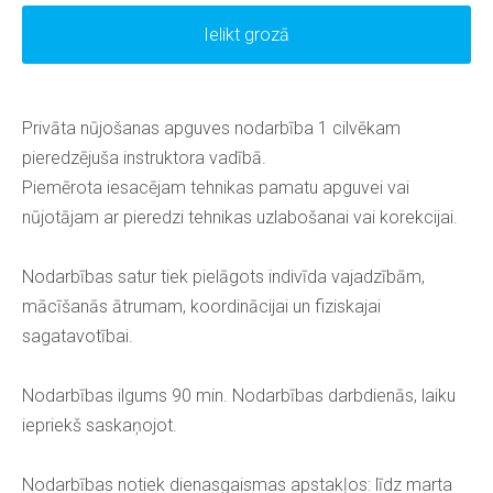
Ielikt grozā
Privāta nūjošanas apguves nodarbība 1 cilvēkam
pieredzējuša instruktora vadībā.
Piemērota iesacējam tehnikas pamatu apguvei vai
nūjotājam ar pieredzi tehnikas uzlabošanai vai korekcijai.
Nodarbības satur tiek pielāgots indivīda vajadzībām,
mācīšanās ātrumam, koordinācijai un fiziskajai
sagatavotībai.
Nodarbības ilgums 90 min. Nodarbības darbdienās, laiku
iepriekš saskaņojot.
Nodarbības notiek dienasgaismas apstakļos: līdz marta