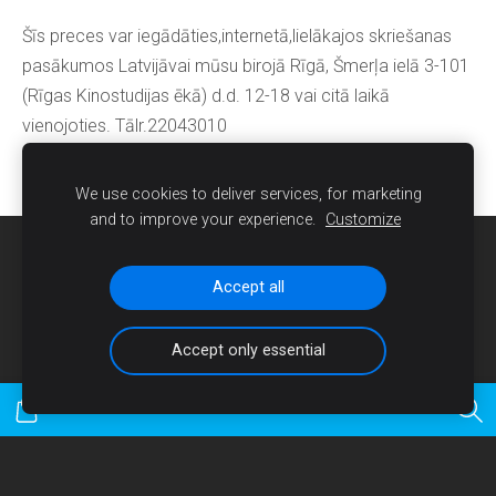
Šīs preces var iegādāties,internetā,lielākajos skriešanas
pasākumos Latvijāvai mūsu birojā Rīgā, Šmerļa ielā 3-101
(Rīgas Kinostudijas ēkā) d.d. 12-18 vai citā laikā
vienojoties. Tālr.22043010
We use cookies to deliver services, for marketing
and to improve your experience.
Customize
Sīkdatnes
Accept all
Accept only essential