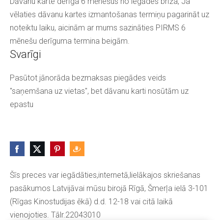
Dāvanu karte derīga 6 mēnešus no iegādes brīža, Ja
vēlaties dāvanu kartes izmantošanas termiņu pagarināt uz
noteiktu laiku, aicinām ar mums sazināties PIRMS 6
mēnešu derīguma termina beigām.
Svarīgi
Pasūtot jānorāda bezmaksas piegādes veids
"saņemšana uz vietas", bet dāvanu karti nosūtām uz
epastu
Šīs preces var iegādāties,internetā,lielākajos skriešanas
pasākumos Latvijāvai mūsu birojā Rīgā, Šmerļa ielā 3-101
(Rīgas Kinostudijas ēkā) d.d. 12-18 vai citā laikā
vienojoties. Tālr.22043010