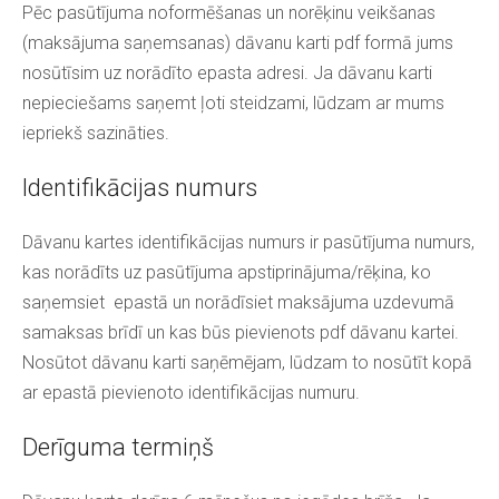
Pēc pasūtījuma noformēšanas un norēķinu veikšanas
(maksājuma saņemsanas) dāvanu karti pdf formā jums
nosūtīsim uz norādīto epasta adresi. Ja dāvanu karti
nepieciešams saņemt ļoti steidzami, lūdzam ar mums
iepriekš sazināties.
Identifikācijas numurs
Dāvanu kartes identifikācijas numurs ir pasūtījuma numurs,
kas norādīts uz pasūtījuma apstiprinājuma/rēķina, ko
saņemsiet epastā un norādīsiet maksājuma uzdevumā
samaksas brīdī un kas būs pievienots pdf dāvanu kartei.
Nosūtot dāvanu karti saņēmējam, lūdzam to nosūtīt kopā
ar epastā pievienoto identifikācijas numuru.
Derīguma termiņš