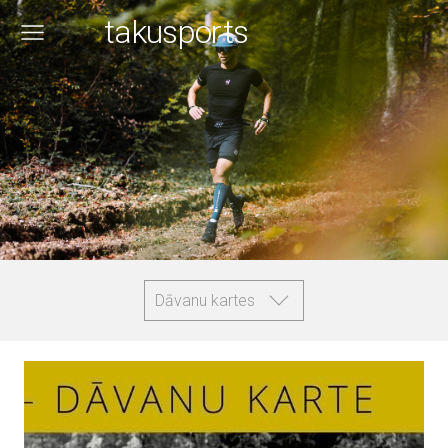
takusports
Dāvanu kartes