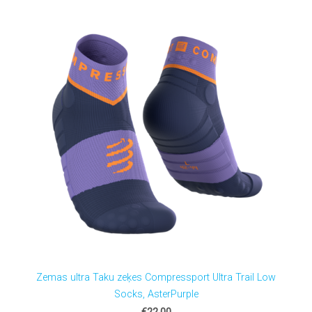
Zemas ultra Taku zeķes Compressport Ultra Trail Low
Socks, AsterPurple