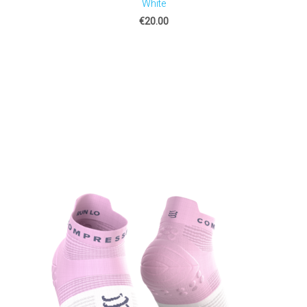
White
€20.00