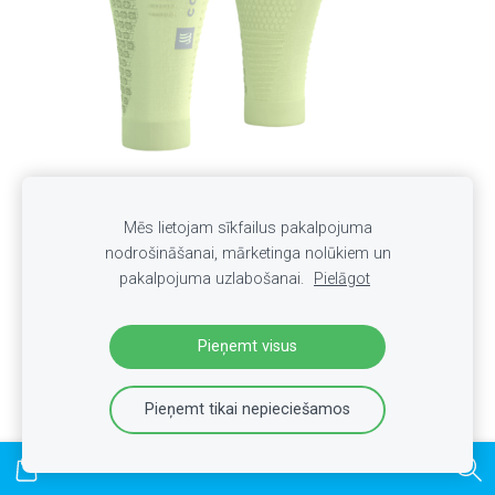
Mēs lietojam sīkfailus pakalpojuma
Sporta kompresijas getras Compressport R2 3.0 Lime
nodrošināšanai, mārketinga nolūkiem un
Neon Green
pakalpojuma uzlabošanai.
Pielāgot
€45.00
€40.00
Pieņemt visus
Pieņemt tikai nepieciešamos