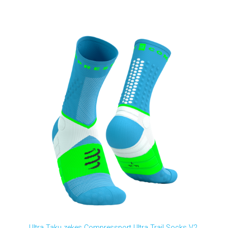
Ultra Taku zeķes Compressport Ultra Trail Socks V2,