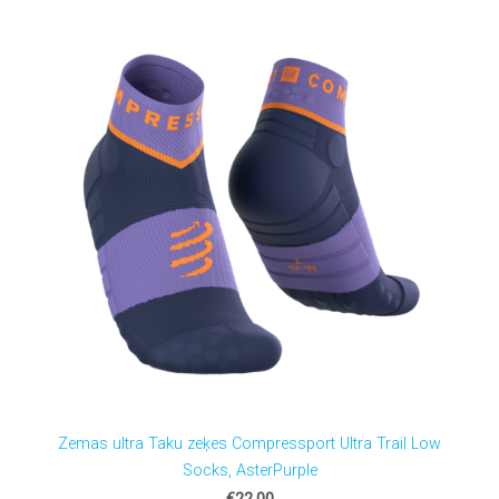
Zemas ultra Taku zeķes Compressport Ultra Trail Low
Socks, AsterPurple