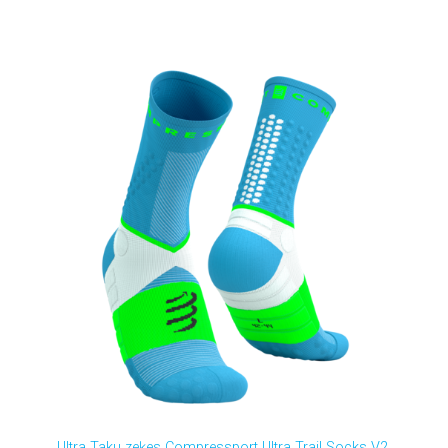
Ultra Taku zeķes Compressport Ultra Trail Socks V2,