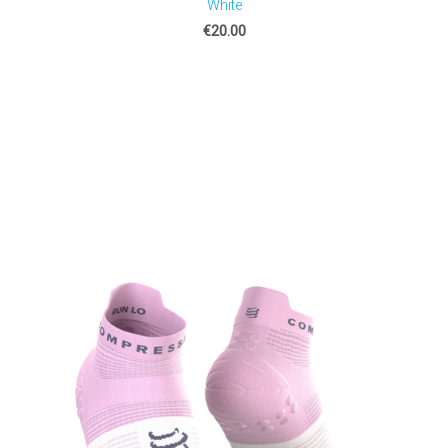
White
€20.00