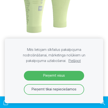
Mēs lietojam sīkfailus pakalpojuma
Sporta kompresijas getras Compressport R2 3.0 Lime
nodrošināšanai, mārketinga nolūkiem un
Neon Green
pakalpojuma uzlabošanai.
Pielāgot
€45.00
€40.00
Pieņemt visus
Pieņemt tikai nepieciešamos